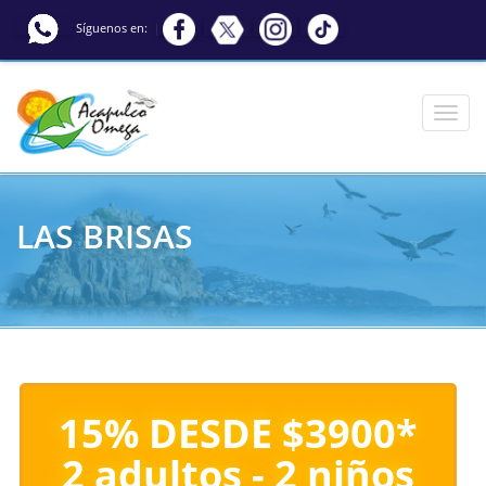
Síguenos en:
LAS BRISAS
15% DESDE $3900*
2 adultos - 2 niños