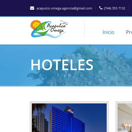
acapulco.omega.agencia@gmail.com
(744) 355 7132
Inicio
Pr
HOTELES